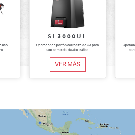
SL3000UL
a uso
Operador de portón corredizo de CA para
Operado
ero
uso comercial de alto tráfico
para
VER MÁS