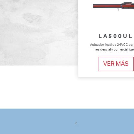
LA500UL
Actuador lineal de 24VCC par
residencial y comercial lig
VER MÁS